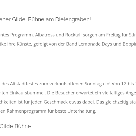
ener Gilde-Bühne am Dielengraben!
tes Programm. Albatross und Rocktail sorgen am Freitag für S
dtke ihre Künste, gefolgt von der Band Lemonade Days und Boppi
 des Altstadtfestes zum verkaufsoffenen Sonntag ein! Von 12 bis 
nten Einkaufsbummel. Die Besucher erwartet ein vielfältiges Ang
hkeiten ist für jeden Geschmack etwas dabei. Das gleichzeitig sta
ten Rahmenprogramm für beste Unterhaltung.
Gilde Bühne