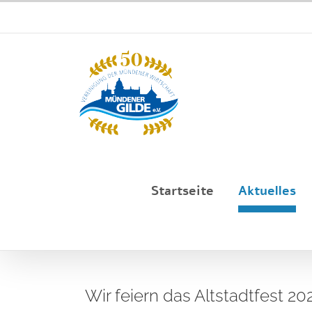
Zum
info@muendener-gilde.de
Inhalt
springen
Startseite
Aktuelles
Wir feiern das Altstadtfest 2